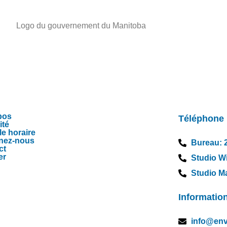
AVIGUER
CON
pos
Téléphone
ité
lle horaire
nez-nous
Bureau: 
ct
er
Studio W
Studio Ma
Informatio
info@env