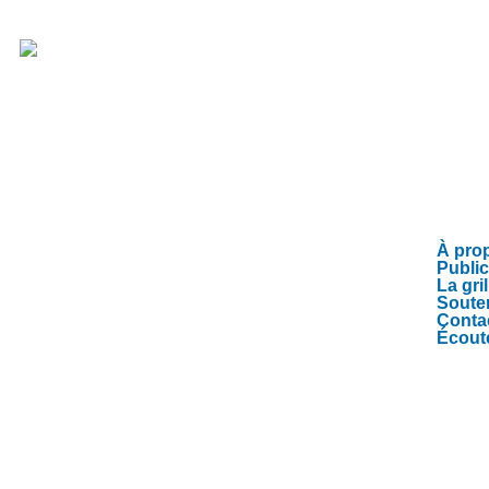
ADRESSE
N
À pro
340 boul. Provencher Saint-Boniface, MB R2H 0G7
Public
La gri
Soute
Conta
Écout