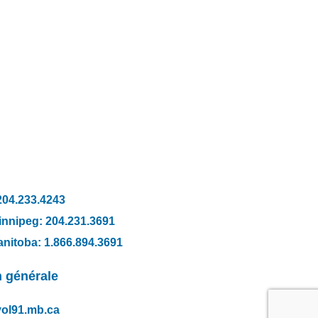
TACT
204.233.4243
innipeg: 204.231.3691
nitoba: 1.866.894.3691
n générale
ol91.mb.ca