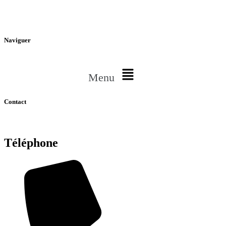
340 boul. Provencher Saint-Boniface, MB R2H 0G7
Naviguer
Menu
Contact
Téléphone