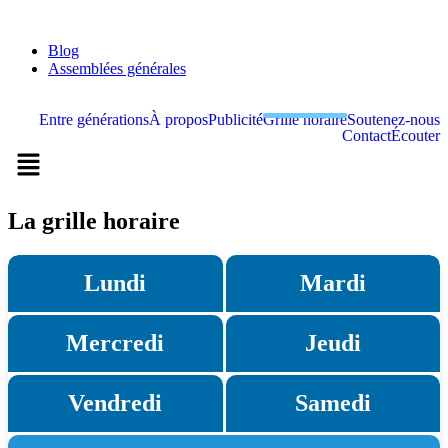
Dimanche 9 août 2026
Blog
Assemblées générales
Entre générations
À propos
Publicité
Grille horaire
Soutenez-nous
Contact
Écouter
La grille horaire
Lundi
Mardi
Mercredi
Jeudi
Vendredi
Samedi