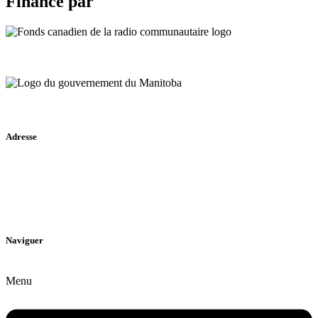
Financé par
Adresse
340 boul. Provencher Saint-Boniface, MB R2H 0G7
Naviguer
Menu