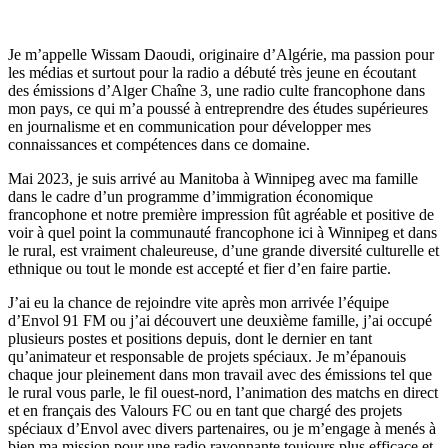
Je m’appelle Wissam Daoudi, originaire d’Algérie, ma passion pour
les médias et surtout pour la radio a débuté très jeune en écoutant
des émissions d’Alger Chaîne 3, une radio culte francophone dans
mon pays, ce qui m’a poussé à entreprendre des études supérieures
en journalisme et en communication pour développer mes
connaissances et compétences dans ce domaine.
Mai 2023, je suis arrivé au Manitoba à Winnipeg avec ma famille
dans le cadre d’un programme d’immigration économique
francophone et notre première impression fût agréable et positive de
voir à quel point la communauté francophone ici à Winnipeg et dans
le rural, est vraiment chaleureuse, d’une grande diversité culturelle et
ethnique ou tout le monde est accepté et fier d’en faire partie.
J’ai eu la chance de rejoindre vite après mon arrivée l’équipe
d’Envol 91 FM ou j’ai découvert une deuxième famille, j’ai occupé
plusieurs postes et positions depuis, dont le dernier en tant
qu’animateur et responsable de projets spéciaux. Je m’épanouis
chaque jour pleinement dans mon travail avec des émissions tel que
le rural vous parle, le fil ouest-nord, l’animation des matchs en direct
et en français des Valours FC ou en tant que chargé des projets
spéciaux d’Envol avec divers partenaires, ou je m’engage à menés à
bien ma mission pour une radio rayonnante toujours plus efficace et