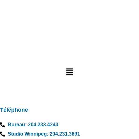
340 boul. Provencher Saint-Boniface, MB R2H 0G7
NAVIGUER
CONTACT
Téléphone
Bureau: 204.233.4243
Studio Winnipeg: 204.231.3691